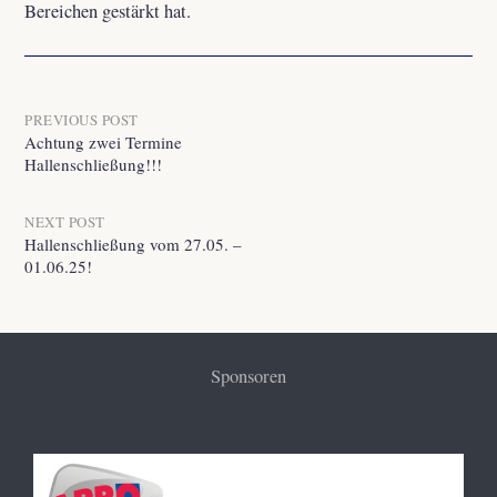
Bereichen gestärkt hat.
Post
PREVIOUS POST
Achtung zwei Termine
Hallenschließung!!!
navigation
NEXT POST
Hallenschließung vom 27.05. –
01.06.25!
Sponsoren