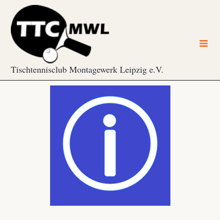
Skip
to
content
Me
Tischtennisclub Montagewerk Leipzig e.V.