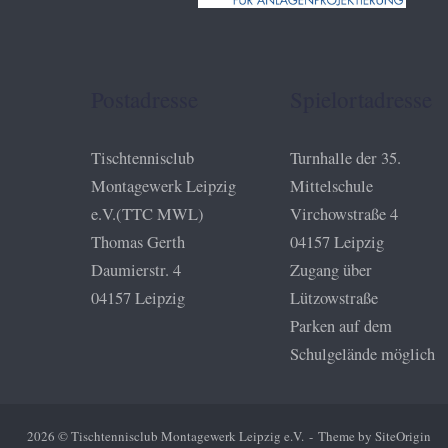
Postadresse
Spielortadresse
Tischtennisclub
Turnhalle der 35.
Montagewerk Leipzig
Mittelschule
e.V.(TTC MWL)
Virchowstraße 4
Thomas Gerth
04157 Leipzig
Daumierstr. 4
Zugang über
04157 Leipzig
Lützowstraße
Parken auf dem
Schulgelände möglich
2026 © Tischtennisclub Montagewerk Leipzig e.V.
Theme by
SiteOrigin