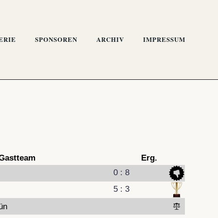
ERIE
SPONSOREN
ARCHIV
IMPRESSUM
Gastteam
Erg.
0 : 8
5 : 3
ün