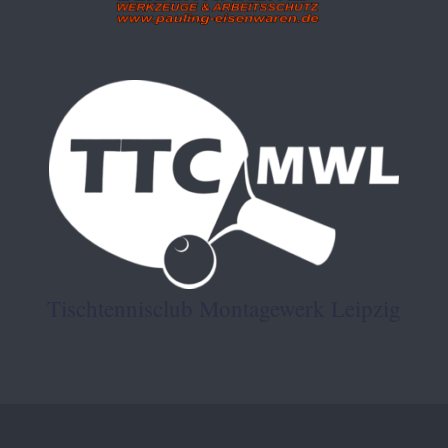
Tischtennisclub Montagewerk Leipzig